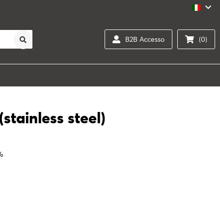
B2B Accesso
(0)
stainless steel)
0%