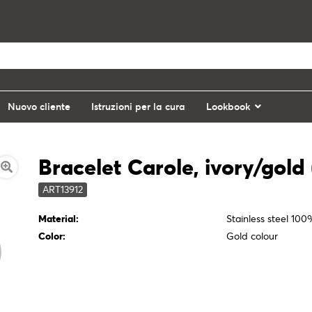
Nuovo cliente
Istruzioni per la cura
Lookbook
Bracelet Carole, ivory/gold (
ART13912
Material:
Stainless steel 10
Color:
Gold colour