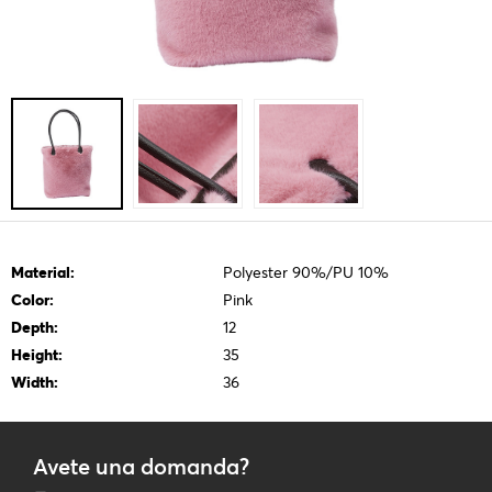
Material:
Polyester 90%/PU 10%
Color:
Pink
Depth:
12
Height:
35
Width:
36
Avete una domanda?