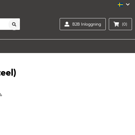
B2B Inloggning
(0)
teel)
0%