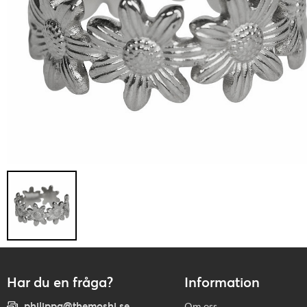
Har du en fråga?
Information
philippa@themoshi.se
Om oss