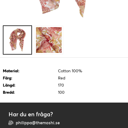
Material:
Cotton 100%
Färg:
Red
Längd:
170
Bredd:
100
Har du en fråga?
philippa@themoshi.se