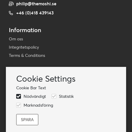
philip@themoshi.se
+46 (0)418 439143
Information
Om oss
Integritetspolicy
Terms & Conditions
Nyhetsbrev
Cookie Settings
Prenumerera på vår e-postlista
Cookie Bar Text
Prenumerera på
Nödvändigt
Statistik
Följ oss
Marknadsföring
© TheMoshi AB