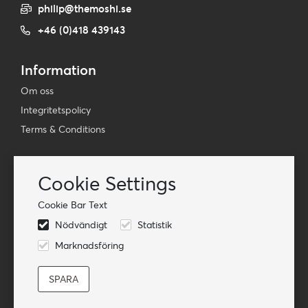
philip@themoshi.se
+46 (0)418 439143
Information
Om oss
Integritetspolicy
Terms & Conditions
Nyhetsbrev
Cookie Settings
Prenumerera på vår e-postlista
Cookie Bar Text
Prenumerera på
Nödvändigt
Statistik
Följ oss
Marknadsföring
© TheMoshi AB