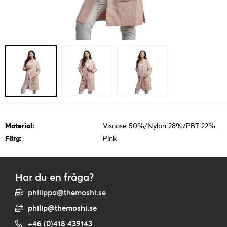
Material:
Viscose 50%/Nylon 28%/PBT 22%
Färg:
Pink
Har du en fråga?
philippa@themoshi.se
philip@themoshi.se
+46 (0)418 439143