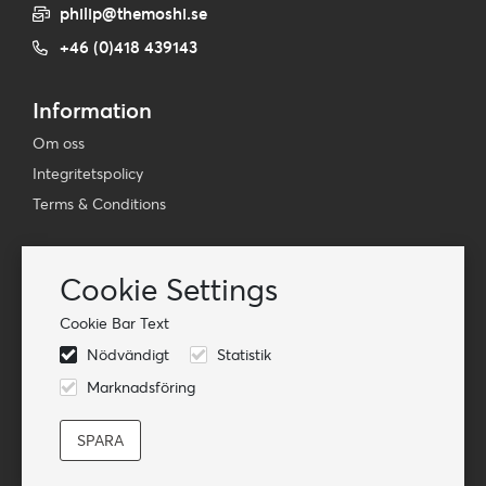
philip@themoshi.se
+46 (0)418 439143
Information
Om oss
Integritetspolicy
Terms & Conditions
Nyhetsbrev
Cookie Settings
Prenumerera på vår e-postlista
Cookie Bar Text
Prenumerera på
Nödvändigt
Statistik
Följ oss
Marknadsföring
© TheMoshi AB