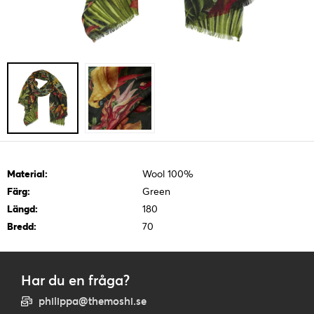
Material:
Wool 100%
Färg:
Green
Längd:
180
Bredd:
70
Har du en fråga?
philippa@themoshi.se