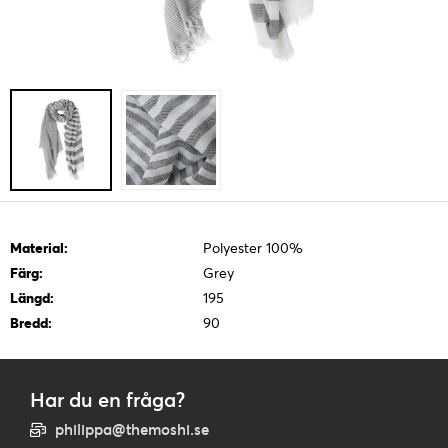
Material:
Polyester 100%
Färg:
Grey
Längd:
195
Bredd:
90
Har du en fråga?
philippa@themoshi.se