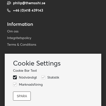
philip@themoshi.se
+46 (0)418 439143
Information
Om oss
Integritetspolicy
Terms & Conditions
Nyhetsbrev
Cookie Settings
Prenumerera på vår e-postlista
Cookie Bar Text
Prenumerera på
Nödvändigt
Statistik
Följ oss
Marknadsföring
© TheMoshi AB