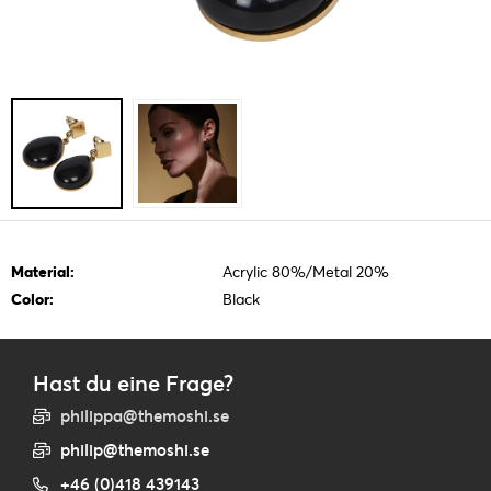
Material:
Acrylic 80%/Metal 20%
Color:
Black
Hast du eine Frage?
philippa@themoshi.se
philip@themoshi.se
+46 (0)418 439143