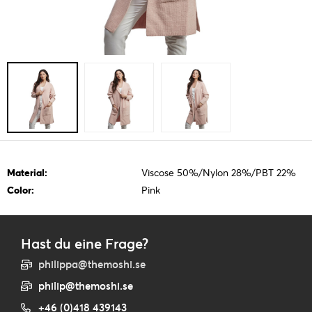
Material:
Viscose 50%/Nylon 28%/PBT 22%
Color:
Pink
Hast du eine Frage?
philippa@themoshi.se
philip@themoshi.se
+46 (0)418 439143