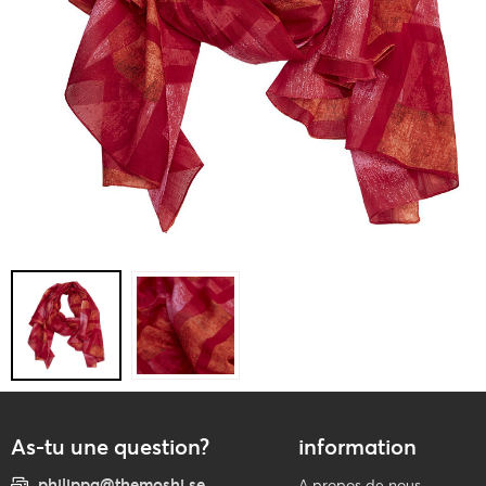
As-tu une question?
information
philippa@themoshi.se
A propos de nous