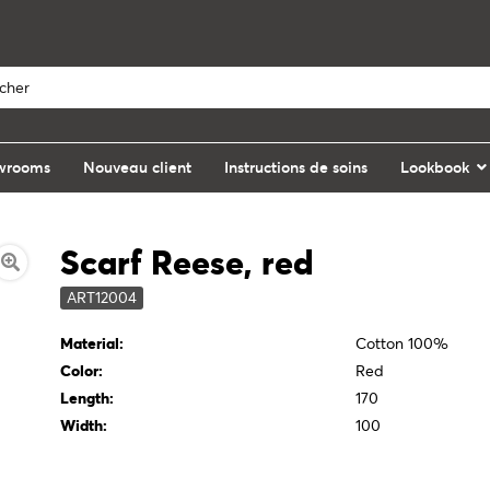
owrooms
Nouveau client
Instructions de soins
Lookbook
Scarf Reese, red
ART12004
Material:
Cotton 100%
Color:
Red
Length:
170
Width:
100