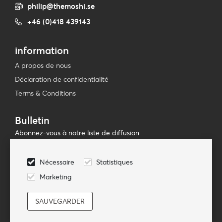
philip@themoshi.se
+46 (0)418 439143
information
A propos de nous
Déclaration de confidentialité
Terms & Conditions
Bulletin
Abonnez-vous à notre liste de diffusion
Souscrire
Nécessaire
Statistiques
Suivez-nous
Marketing
© TheMoshi AB