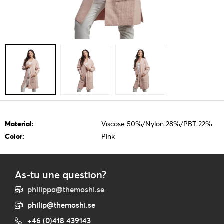
Material:
Viscose 50%/Nylon 28%/PBT 22%
Color:
Pink
As-tu une question?
philippa@themoshi.se
philip@themoshi.se
+46 (0)418 439143